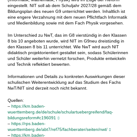
eingestellt. NIT soll ab dem Schuljahr 2027/28 gemäß dem
Bildungsplan des neuen G9 unterrichtet werden. Inhaltlich ist
eine engere Verzahnung mit dem neuen Pflichtfach Informatik
und Medienbildung sowie mit dem Fach Physik vorgesehen.
Im Unterschied zu NwT, das im G8 vierstündig in den Klassen
8 bis 10 angeboten wurde, wird NIT im G9neu dreistündig in
den Klassen 8 bis 11 unterrichtet. Wie NwT wird auch NIT
didaktisch projektorientiert gestaltet sein, sodass Schülerinnen
und Schüler weiterhin vernetzt forschen, Produkte entwickeln
und Technik reflektiert bewerten.
Informationen und Details zu konkreten Auswirkungen dieser
schulischen Weiterentwicklung auf das Studium des Fachs
NwT/NIT sind derzeit noch nicht bekannt.
Quellen:
–
https://km.baden-
wuerttemberg.de/de/schule/schulartuebergreifend/faq-
bildungsreform#c196091
–
https://rps.baden-
wuerttemberg.de/abt7/ref75/fachberater/seiten/nwt/
–
https://km.baden-