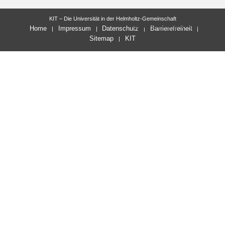
KIT – Die Universität in der Helmholtz-Gemeinschaft
letzte Änderung: 17.06.2026
Home
Impressum
Datenschutz
Barrierefreiheit
Sitemap
KIT